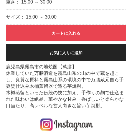
重さ：
15.00 ～ 30.00
サイズ：
15.00 ～ 30.00
カートに入れる
お気に入りに追加
鹿児島県霧島市の地焼酎【萬膳】
休業していた万膳酒造を霧島山系の山の中で蔵を起こ
し、良質な原料と霧島山系の環境の中で万膳蔵元自ら手
麹甕仕込み木桶蒸留器で造る芋焼酎。
木樽蒸留といった伝統の技に加え、手作りの麹で仕込ま
れた味わいは絶品。華やかな甘み・香ばしいと柔らかな
口当たり、高レベルな玄人向きな旨い芋焼酎。