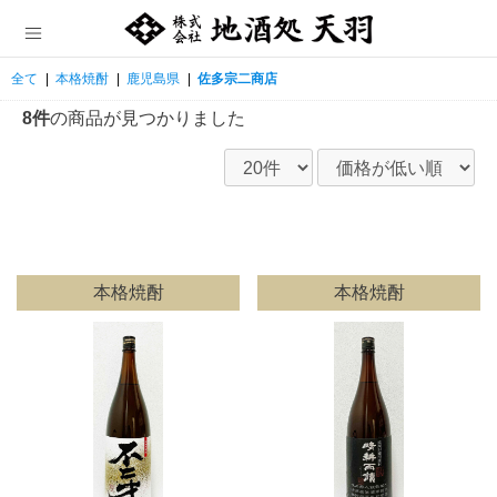
全て
|
本格焼酎
|
鹿児島県
|
佐多宗二商店
8件
の商品が見つかりました
本格焼酎
本格焼酎