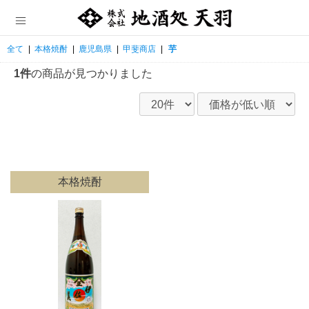
全て
|
本格焼酎
|
鹿児島県
|
甲斐商店
|
芋
1件
の商品が見つかりました
本格焼酎