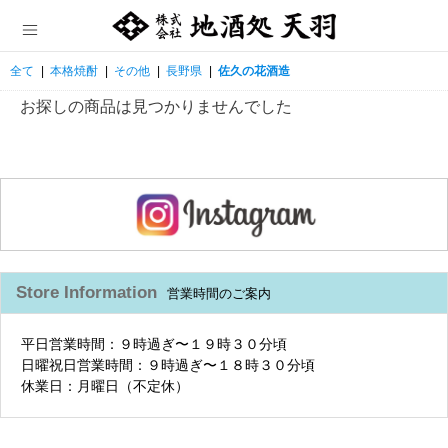
全て
|
本格焼酎
|
その他
|
長野県
|
佐久の花酒造
お探しの商品は見つかりませんでした
Store Information
営業時間のご案内
平日営業時間：９時過ぎ〜１９時３０分頃
日曜祝日営業時間：９時過ぎ〜１８時３０分頃
休業日：月曜日（不定休）