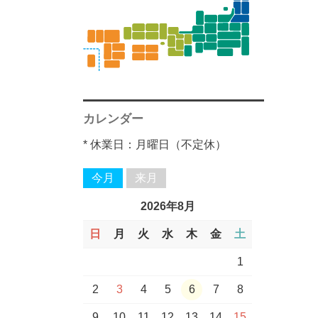
福島県
富山県
外国産
広島県
洋酒一覧
高知県
柳田酒造一覧
麦
芋
常徳屋酒造一覧
宮原酒造一覧
楯の川酒造
石本酒造
大阪府一覧
大分県一覧
東北一覧
芋
麦
麦
米
麦
明利酒類
大信州酒造
八木酒造
本家松浦酒造
沖縄県▼
田村合名▼
川越酒造場▼
寿福酒造▼
杜の蔵▼
天の川酒造▼
石川県▼
和歌山県▼
福岡県▼
東北一覧
石川県
ワイン一覧
鳥取県
福岡県
西酒造一覧
古澤醸造一覧
山形県一覧
八海山醸造
芋
藤居醸造一覧
麦
喜多屋一覧
木内酒造
長野県一覧
梅乃宿酒造
徳島県一覧
佐多宗二商店一
芋
米
麦
米
麦
小堀酒造店
平和酒造
山口酒造場
その他▼
中俣合名▼
渡邊酒造場▼
松の泉酒造▼
紅乙女▼
重家酒造▼
宮里酒造▼
富山県▼
兵庫県▼
鹿児島県▼
覧
福井県
島根県
長崎県
新潟県一覧
京屋酒造一覧
豊永酒造一覧
茨城県一覧
奈良県一覧
田村合名一覧
芋
米
麦
天の川酒造一覧
車多酒造
和歌山県一覧
福岡県一覧
本格焼酎一覧
福岡県一覧
関東・中部一覧
広島県
四国・九州一覧
芋
芋
麦
麦
麦
泡盛
立山
西山酒造
小正醸造
櫻井酒造▼
黒木本店▼
鳥飼酒造▼
福田酒造▼
比嘉酒造▼
山口県▼
静岡県
山口県
四国・九州一覧
カレンダー
川越酒造場一覧
寿福酒造一覧
杜の蔵一覧
石川県一覧
西日本一覧
中俣合名一覧
麦
米
紅乙女一覧
重家酒造一覧
宮里酒造一覧
富山県一覧
兵庫県一覧
佐多宗二商店
長崎県一覧
沖縄県一覧
芋
芋
米
麦
泡盛
旭酒造
濱田酒造▼
松露酒造▼
大石酒造▼
高知県▼
* 休業日：月曜日（不定休）
愛知県
西日本一覧
渡邊酒造場一覧
松の泉酒造一覧
白玉醸造
櫻井酒造一覧
麦
鳥飼酒造一覧
福田酒造一覧
比嘉酒造一覧
山口県一覧
宮崎県一覧
熊本県一覧
麦
麦
米
無手無冠
白石酒造▼
石川県▼
今月
来月
岐阜県
鹿児島県一覧
黒木本店一覧
芋
芋
大石酒造一覧
高知県一覧
芋
菊姫
村尾酒造▼
長野県▼
2026年8月
三重県
日
月
火
水
木
金
土
濱田酒造一覧
松露酒造一覧
白石酒造一覧
石川県一覧
芋
佐久の花酒造
大和桜酒造▼
新潟県▼
関東・中部一覧
1
村尾酒造一覧
長野県一覧
その他一覧
芋
八海山
鹿児島酒造▼
2
3
4
5
6
7
8
9
10
11
12
13
14
15
大和桜酒造一覧
石本酒造