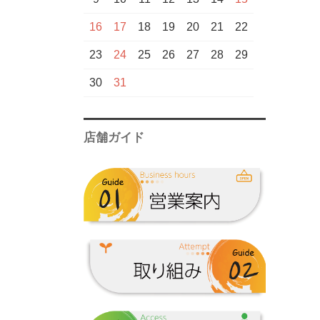
芋
甲斐商店▼
16
17
18
19
20
21
22
新潟県一覧
鹿児島酒造一覧
芋
国分酒造▼
23
24
25
26
27
28
29
甲斐商店一覧
芋
中村酒造場▼
30
31
麦
芋
霧島町蒸留所▼
店舗ガイド
国分酒造一覧
中村酒造場一覧
麦
大海酒造▼
芋
麦
吉永酒造▼
霧島町蒸留所一
芋
芋
塩田酒造▼
覧
大海酒造一覧
吉永酒造一覧
芋
三岳酒造▼
塩田酒造一覧
芋
冨田酒造場▼