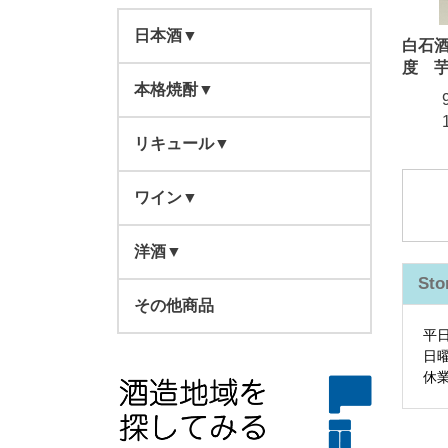
日本酒▼
白石酒
度 
本格焼酎▼
東北▼
北海道
リキュール▼
関東・中部▼
鹿児島県▼
青森県
群馬県
ワイン▼
西日本▼
宮崎県▼
東北▼
四元酒造▼
岩手県
栃木県
スティールワイン
滋賀県
芋
洋酒▼
四国・九州▼
大分県▼
関東・中部▼
高良酒造▼
宮田本店▼
岩手県▼
Sto
秋田県
東京都
スパークリングワイン
奈良県
四元酒造一覧
日本酒一覧
スピリ ッツ
徳島県
芋
芋
南部美人
その他商品
熊本県▼
西日本▼
萬膳酒造▼
柳田酒造▼
ぶんご銘醸▼
宮城県▼
栃木県▼
平
宮城県
新潟県
その他
和歌山県
ブランデー
香川県
高良酒造一覧
宮田本店一覧
岩手県一覧
日
芋
麦
麦
新澤醸造
小林酒造
福岡県▼
四国・九州▼
西酒造▼
古澤醸造▼
常徳屋酒造▼
宮原酒造▼
山形県▼
新潟県▼
大阪府▼
休
山形県
長野県
国内産
兵庫県
ウイスキー
愛媛県
萬膳酒造一覧
芋
ぶんご銘醸一覧
宮城県一覧
栃木県一覧
リキュール一覧
芋
麦
麦
米
小嶋総本店
諸橋酒造
河内ワイン
長崎県▼
佐多宗二商店▼
京屋酒造▼
藤居醸造▼
豊永酒造▼
喜多屋▼
茨城県▼
長野県▼
奈良県▼
徳島県▼