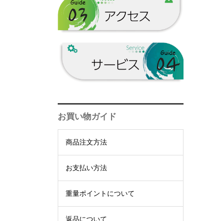
三岳酒造一覧
黒糖
山田酒造▼
冨田酒造場一覧
黒糖
朝日酒造▼
山田酒造一覧
鹿児島県一覧
黒糖
朝日酒造一覧
お買い物ガイド
商品注文方法
お支払い方法
重量ポイントについて
返品について