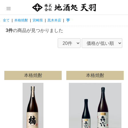
全て
|
本格焼酎
|
宮崎県
|
黒木本店
|
芋
3件
の商品が見つかりました
本格焼酎
本格焼酎