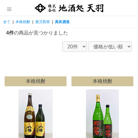
全て
|
本格焼酎
|
鹿児島県
|
高良酒造
4件
の商品が見つかりました
本格焼酎
本格焼酎