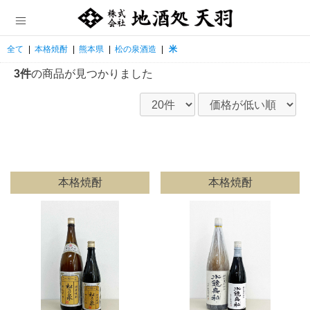
全て
|
本格焼酎
|
熊本県
|
松の泉酒造
|
米
3件
の商品が見つかりました
本格焼酎
本格焼酎