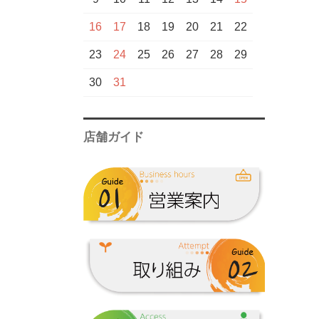
芋
甲斐商店▼
16
17
18
19
20
21
22
新潟県一覧
鹿児島酒造一覧
芋
国分酒造▼
23
24
25
26
27
28
29
甲斐商店一覧
芋
中村酒造場▼
30
31
麦
芋
霧島町蒸留所▼
店舗ガイド
国分酒造一覧
中村酒造場一覧
麦
大海酒造▼
芋
麦
吉永酒造▼
霧島町蒸留所一
芋
芋
塩田酒造▼
覧
大海酒造一覧
吉永酒造一覧
芋
三岳酒造▼
塩田酒造一覧
芋
冨田酒造場▼