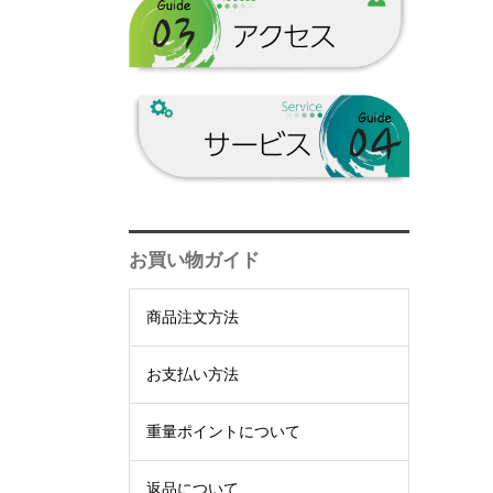
三岳酒造一覧
黒糖
山田酒造▼
冨田酒造場一覧
黒糖
朝日酒造▼
山田酒造一覧
鹿児島県一覧
黒糖
朝日酒造一覧
お買い物ガイド
商品注文方法
お支払い方法
重量ポイントについて
返品について