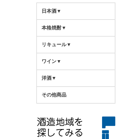
日本酒▼
本格焼酎▼
東北▼
北海道
リキュール▼
関東・中部▼
鹿児島県▼
青森県
群馬県
ワイン▼
西日本▼
宮崎県▼
東北▼
四元酒造▼
岩手県
栃木県
スティールワイン
滋賀県
芋
洋酒▼
四国・九州▼
大分県▼
関東・中部▼
高良酒造▼
宮田本店▼
岩手県▼
秋田県
東京都
スパークリングワイン
奈良県
四元酒造一覧
日本酒一覧
スピリ ッツ
徳島県
芋
芋
南部美人
その他商品
熊本県▼
西日本▼
萬膳酒造▼
柳田酒造▼
ぶんご銘醸▼
宮城県▼
栃木県▼
宮城県
新潟県
その他
和歌山県
ブランデー
香川県
高良酒造一覧
宮田本店一覧
岩手県一覧
芋
麦
麦
新澤醸造
小林酒造
福岡県▼
四国・九州▼
西酒造▼
古澤醸造▼
常徳屋酒造▼
宮原酒造▼
山形県▼
新潟県▼
大阪府▼
山形県
長野県
国内産
兵庫県
ウイスキー
愛媛県
萬膳酒造一覧
芋
ぶんご銘醸一覧
宮城県一覧
栃木県一覧
リキュール一覧
芋
麦
麦
米
小嶋総本店
諸橋酒造
河内ワイン
長崎県▼
佐多宗二商店▼
京屋酒造▼
藤居醸造▼
豊永酒造▼
喜多屋▼
茨城県▼
長野県▼
奈良県▼
徳島県▼