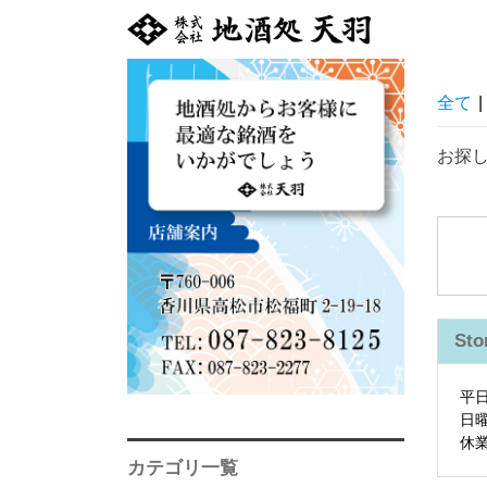
全て
|
お探
Sto
平
日
休
カテゴリ一覧