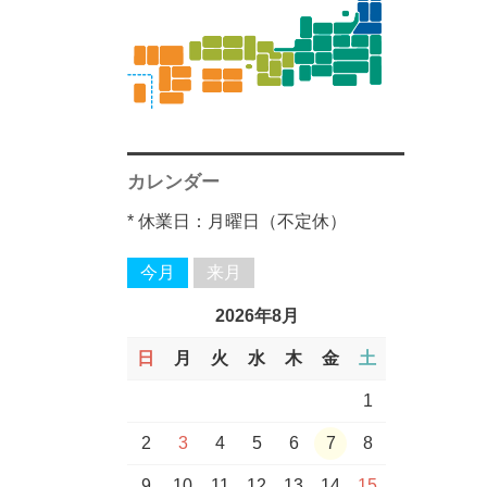
福島県
富山県
外国産
広島県
洋酒一覧
高知県
柳田酒造一覧
麦
芋
常徳屋酒造一覧
宮原酒造一覧
楯の川酒造
石本酒造
大阪府一覧
大分県一覧
東北一覧
芋
麦
麦
米
麦
明利酒類
大信州酒造
八木酒造
本家松浦酒造
沖縄県▼
田村合名▼
川越酒造場▼
寿福酒造▼
杜の蔵▼
天の川酒造▼
石川県▼
和歌山県▼
福岡県▼
東北一覧
石川県
ワイン一覧
鳥取県
福岡県
西酒造一覧
古澤醸造一覧
山形県一覧
八海山醸造
芋
藤居醸造一覧
麦
喜多屋一覧
木内酒造
長野県一覧
梅乃宿酒造
徳島県一覧
佐多宗二商店一
芋
米
麦
米
麦
小堀酒造店
平和酒造
山口酒造場
その他▼
中俣合名▼
渡邊酒造場▼
松の泉酒造▼
紅乙女▼
重家酒造▼
宮里酒造▼
富山県▼
兵庫県▼
鹿児島県▼
覧
福井県
島根県
長崎県
新潟県一覧
京屋酒造一覧
豊永酒造一覧
茨城県一覧
奈良県一覧
田村合名一覧
芋
米
麦
天の川酒造一覧
車多酒造
和歌山県一覧
福岡県一覧
本格焼酎一覧
福岡県一覧
関東・中部一覧
広島県
四国・九州一覧
芋
芋
麦
麦
麦
泡盛
立山
西山酒造
小正醸造
櫻井酒造▼
黒木本店▼
鳥飼酒造▼
福田酒造▼
比嘉酒造▼
山口県▼
静岡県
山口県
四国・九州一覧
カレンダー
川越酒造場一覧
寿福酒造一覧
杜の蔵一覧
石川県一覧
西日本一覧
中俣合名一覧
麦
米
紅乙女一覧
重家酒造一覧
宮里酒造一覧
富山県一覧
兵庫県一覧
佐多宗二商店
長崎県一覧
沖縄県一覧
芋
芋
米
麦
泡盛
旭酒造
濱田酒造▼
松露酒造▼
大石酒造▼
高知県▼
* 休業日：月曜日（不定休）
愛知県
西日本一覧
渡邊酒造場一覧
松の泉酒造一覧
白玉醸造
櫻井酒造一覧
麦
鳥飼酒造一覧
福田酒造一覧
比嘉酒造一覧
山口県一覧
宮崎県一覧
熊本県一覧
麦
麦
米
無手無冠
白石酒造▼
石川県▼
今月
来月
岐阜県
鹿児島県一覧
黒木本店一覧
芋
芋
大石酒造一覧
高知県一覧
芋
菊姫
村尾酒造▼
長野県▼
2026年8月
三重県
日
月
火
水
木
金
土
濱田酒造一覧
松露酒造一覧
白石酒造一覧
石川県一覧
芋
佐久の花酒造
大和桜酒造▼
新潟県▼
関東・中部一覧
1
村尾酒造一覧
長野県一覧
その他一覧
芋
八海山
鹿児島酒造▼
2
3
4
5
6
7
8
9
10
11
12
13
14
15
大和桜酒造一覧
石本酒造