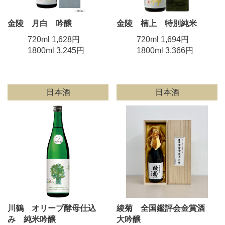
金陵 月白 吟醸
金陵 楠上 特別純米
720ml 1,628円
720ml 1,694円
1800ml 3,245円
1800ml 3,366円
日本酒
日本酒
川鶴 オリーブ酵母仕込
綾菊 全国鑑評会金賞酒
み 純米吟醸
大吟醸