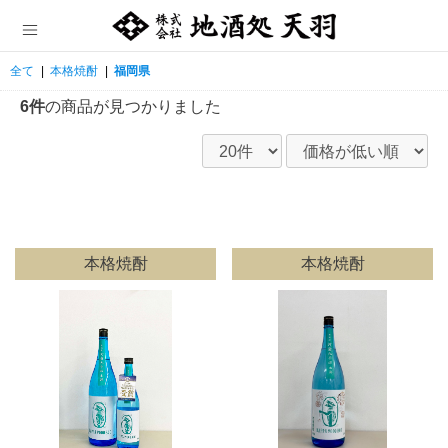
全て
|
本格焼酎
|
福岡県
6件
の商品が見つかりました
本格焼酎
本格焼酎