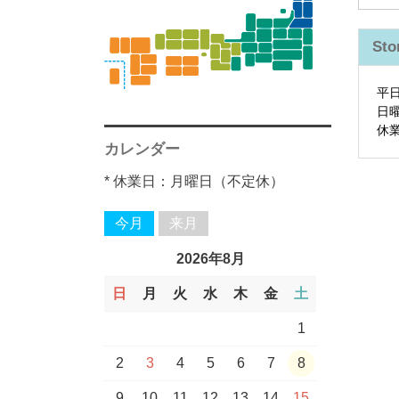
福島県
富山県
外国産
広島県
洋酒一覧
高知県
柳田酒造一覧
麦
芋
常徳屋酒造一覧
宮原酒造一覧
楯の川酒造
石本酒造
大阪府一覧
大分県一覧
東北一覧
芋
麦
麦
米
麦
明利酒類
大信州酒造
八木酒造
本家松浦酒造
沖縄県▼
田村合名▼
川越酒造場▼
寿福酒造▼
杜の蔵▼
天の川酒造▼
石川県▼
和歌山県▼
福岡県▼
東北一覧
Sto
石川県
ワイン一覧
鳥取県
福岡県
西酒造一覧
古澤醸造一覧
山形県一覧
八海山醸造
芋
藤居醸造一覧
麦
喜多屋一覧
木内酒造
長野県一覧
梅乃宿酒造
徳島県一覧
佐多宗二商店一
芋
米
麦
米
麦
小堀酒造店
平和酒造
山口酒造場
その他▼
中俣合名▼
渡邊酒造場▼
松の泉酒造▼
紅乙女▼
重家酒造▼
宮里酒造▼
富山県▼
兵庫県▼
鹿児島県▼
覧
平
福井県
島根県
長崎県
新潟県一覧
京屋酒造一覧
豊永酒造一覧
茨城県一覧
奈良県一覧
田村合名一覧
芋
米
麦
天の川酒造一覧
車多酒造
和歌山県一覧
福岡県一覧
日
本格焼酎一覧
福岡県一覧
関東・中部一覧
広島県
四国・九州一覧
芋
芋
麦
麦
麦
泡盛
立山
西山酒造
小正醸造
櫻井酒造▼
黒木本店▼
鳥飼酒造▼
福田酒造▼
比嘉酒造▼
山口県▼
休
静岡県
山口県
四国・九州一覧
カレンダー
川越酒造場一覧
寿福酒造一覧
杜の蔵一覧
石川県一覧
西日本一覧
中俣合名一覧
麦
米
紅乙女一覧
重家酒造一覧
宮里酒造一覧
富山県一覧
兵庫県一覧
佐多宗二商店
長崎県一覧
沖縄県一覧
芋
芋
米
麦
泡盛
旭酒造
濱田酒造▼
松露酒造▼
大石酒造▼
高知県▼
* 休業日：月曜日（不定休）
愛知県
西日本一覧
渡邊酒造場一覧
松の泉酒造一覧
白玉醸造
櫻井酒造一覧
麦
鳥飼酒造一覧
福田酒造一覧
比嘉酒造一覧
山口県一覧
宮崎県一覧
熊本県一覧
麦
麦
米
無手無冠
白石酒造▼
石川県▼
今月
来月
岐阜県
鹿児島県一覧
黒木本店一覧
芋
芋
大石酒造一覧
高知県一覧
芋
菊姫
村尾酒造▼
長野県▼
2026年8月
三重県
日
月
火
水
木
金
土
濱田酒造一覧
松露酒造一覧
白石酒造一覧
石川県一覧
芋
佐久の花酒造
大和桜酒造▼
新潟県▼
関東・中部一覧
1
村尾酒造一覧
長野県一覧
その他一覧
芋
八海山
鹿児島酒造▼
2
3
4
5
6
7
8
9
10
11
12
13
14
15
大和桜酒造一覧
石本酒造