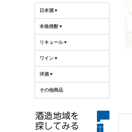
日本酒▼
本格焼酎▼
東北▼
北海道
リキュール▼
関東・中部▼
鹿児島県▼
青森県
群馬県
ワイン▼
西日本▼
宮崎県▼
東北▼
四元酒造▼
岩手県
栃木県
スティールワイン
滋賀県
芋
洋酒▼
四国・九州▼
大分県▼
関東・中部▼
高良酒造▼
宮田本店▼
岩手県▼
秋田県
東京都
スパークリングワイン
奈良県
四元酒造一覧
日本酒一覧
スピリ ッツ
徳島県
芋
芋
南部美人
その他商品
熊本県▼
西日本▼
萬膳酒造▼
柳田酒造▼
ぶんご銘醸▼
宮城県▼
栃木県▼
宮城県
新潟県
その他
和歌山県
ブランデー
香川県
高良酒造一覧
宮田本店一覧
岩手県一覧
芋
麦
麦
新澤醸造
小林酒造
福岡県▼
四国・九州▼
西酒造▼
古澤醸造▼
常徳屋酒造▼
宮原酒造▼
山形県▼
新潟県▼
大阪府▼
山形県
長野県
国内産
兵庫県
ウイスキー
愛媛県
萬膳酒造一覧
芋
ぶんご銘醸一覧
宮城県一覧
栃木県一覧
リキュール一覧
芋
麦
麦
米
小嶋総本店
諸橋酒造
河内ワイン
長崎県▼
佐多宗二商店▼
京屋酒造▼
藤居醸造▼
豊永酒造▼
喜多屋▼
茨城県▼
長野県▼
奈良県▼
徳島県▼