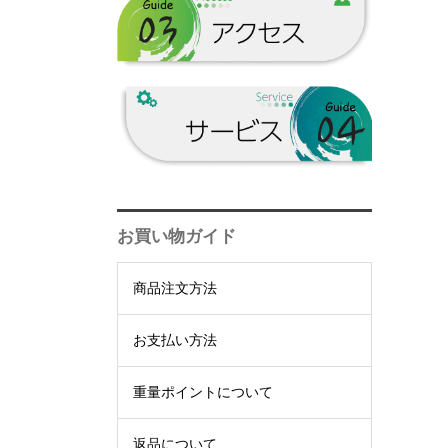
三岳酒造一覧
黒糖
山田酒造▼
冨田酒造場一覧
黒糖
朝日酒造▼
山田酒造一覧
鹿児島県一覧
黒糖
朝日酒造一覧
お買い物ガイド
商品注文方法
お支払い方法
重量ポイントについて
返品について