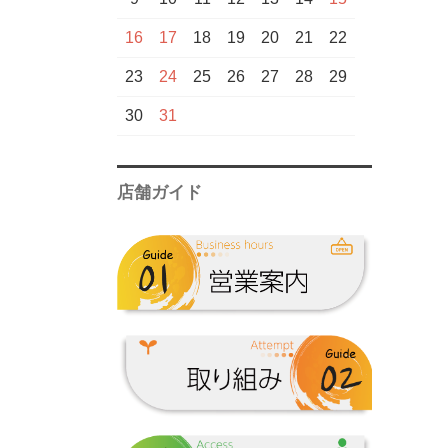
芋
甲斐商店▼
16
17
18
19
20
21
22
新潟県一覧
鹿児島酒造一覧
芋
国分酒造▼
23
24
25
26
27
28
29
甲斐商店一覧
芋
中村酒造場▼
30
31
麦
芋
霧島町蒸留所▼
店舗ガイド
国分酒造一覧
中村酒造場一覧
麦
大海酒造▼
芋
麦
吉永酒造▼
霧島町蒸留所一
芋
芋
塩田酒造▼
覧
大海酒造一覧
吉永酒造一覧
芋
三岳酒造▼
塩田酒造一覧
芋
冨田酒造場▼