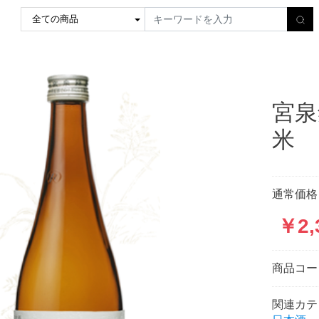
宮泉
米
通常価格
￥2,
商品コ
関連カテ