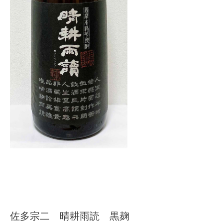
佐多宗二 晴耕雨読 黒麹