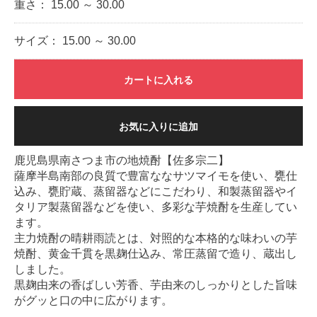
重さ：
15.00 ～ 30.00
サイズ：
15.00 ～ 30.00
カートに入れる
お気に入りに追加
鹿児島県南さつま市の地焼酎【佐多宗二】
薩摩半島南部の良質で豊富ななサツマイモを使い、甕仕
込み、甕貯蔵、蒸留器などにこだわり、和製蒸留器やイ
タリア製蒸留器などを使い、多彩な芋焼酎を生産してい
ます。
主力焼酎の晴耕雨読とは、対照的な本格的な味わいの芋
焼酎、黄金千貫を黒麹仕込み、常圧蒸留で造り、蔵出し
しました。
黒麹由来の香ばしい芳香、芋由来のしっかりとした旨味
がグッと口の中に広がります。