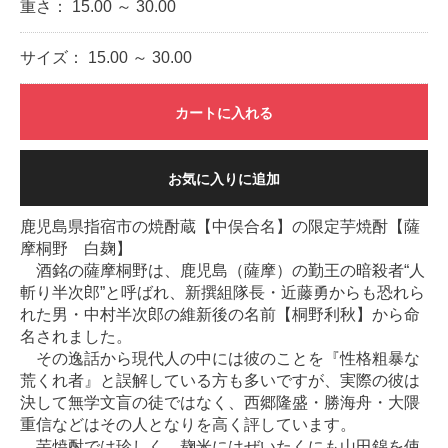
重さ：
15.00 ～ 30.00
サイズ：
15.00 ～ 30.00
カートに入れる
お気に入りに追加
鹿児島県指宿市の焼酎蔵【中俣合名】の限定芋焼酎【薩
摩桐野 白麹】
酒銘の薩摩桐野は、鹿児島（薩摩）の勤王の暗殺者“人
斬り半次郎”と呼ばれ、新撰組隊長・近藤勇からも恐れら
れた男・中村半次郎の維新後の名前【桐野利秋】から命
名されました。
その逸話から現代人の中には彼のことを『性格粗暴な
荒くれ者』と誤解している方も多いですが、実際の彼は
決して無学文盲の徒ではなく、西郷隆盛・勝海舟・大隈
重信などはその人となりを高く評しています。
芋焼酎では珍しく、麹米にはぜいたくにも山田錦を使