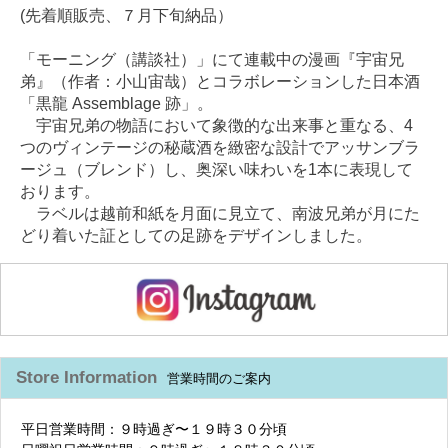
(先着順販売、７月下旬納品）
「モーニング（講談社）」にて連載中の漫画『宇宙兄
弟』（作者：小山宙哉）とコラボレーションした日本酒
「黒龍 Assemblage 跡」。
宇宙兄弟の物語において象徴的な出来事と重なる、4
つのヴィンテージの秘蔵酒を緻密な設計でアッサンブラ
ージュ（ブレンド）し、奥深い味わいを1本に表現して
おります。
ラベルは越前和紙を月面に見立て、南波兄弟が月にた
どり着いた証としての足跡をデザインしました。
Store Information
営業時間のご案内
平日営業時間：９時過ぎ〜１９時３０分頃